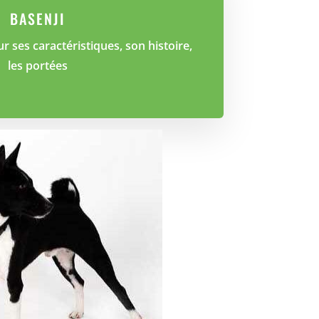
BASENJI
r ses caractéristiques, son histoire,
les portées